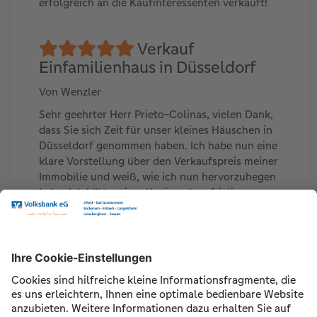
erfolgreich an die Kaufinteressenten verkauft!
Verkauf
Einfamilienhaus in Düsseldorf
Von Wenzler
Sehr geehrter Herr Prieto-Colinas, vielen Dank,
dass Sie sich Zeit für unser kleines Häuschen in
Düsseldorf genommen haben. Ich habe nun eine
klare Vorstellung über den Verkaufspreis meiner
Immobilie und weiß, wie ich nun hervorzuhegen
habe. Ich hätte mir evtl. einen kurzfristigeren
Termin gewünscht. Leider war das aber nicht
möglich. Nichtsdestotrotz bin ich über die
Inanspruchnahme Ihrer Beratungsleistung sehr
zufrieden und würde Sie in jedem Fall
weiterempfehlen. Herzliche Grüße Familie
Wenzlker